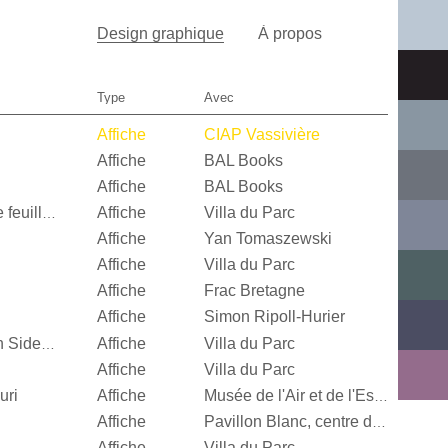
Design graphique
À propos
Type
Avec
Affiche
CIAP Vassivière
Affiche
BAL Books
Affiche
BAL Books
Affiche
Villa du Parc
Quand je n’aurai plus de feuille, […]
Affiche
Yan Tomaszewski
Affiche
Villa du Parc
Affiche
Frac Bretagne
Affiche
Simon Ripoll-Hurier
Affiche
Villa du Parc
Alexandra Leykauf, Both Sides Now
Affiche
Villa du Parc
uri
Affiche
Musée de l'Air et de l'Espace
Affiche
Pavillon Blanc, centre d’art contemporain de la Ville de Colomiers
Affiche
Villa du Parc