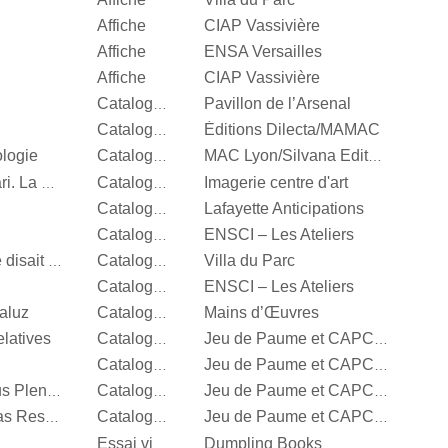
Affiche
CIAP Vassivière
Affiche
ENSA Versailles
Affiche
CIAP Vassivière
Pavillon de l’Arsenal
Catalogue d’exposition
Éditions Dilecta/MAMAC
Catalogue d’exposition
ologie
Catalogue d’exposition
MAC Lyon/Silvana Editoriale
Imagerie centre d'art
Vert menthe, jaune canari. La couleur en photographie
Catalogue d’exposition
Lafayette Anticipations
Catalogue d’exposition
ENSCI – Les Ateliers
Catalogue d’exposition
Villa du Parc
It’s Our Playground, Elle disait bonjour aux machines
Catalogue d’exposition
ENSCI – Les Ateliers
Catalogue d’exposition
aluz
Mains d’Œuvres
Catalogue d’exposition
latives
Catalogue d’exposition
Jeu de Paume et CAPC Bordeaux
Catalogue d’exposition
Jeu de Paume et CAPC Bordeaux
Steffani Jemison, Sensus Plenior
Catalogue d’exposition
Jeu de Paume et CAPC Bordeaux
Oscar Murillo, Estructuras Resonantes
Catalogue d’exposition
Jeu de Paume et CAPC Bordeaux
Dumpling Books
Essai visuel