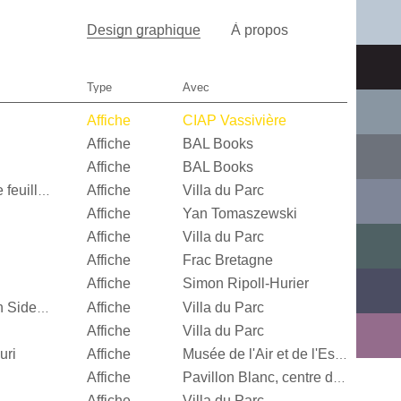
Design graphique
À propos
Type
Avec
Affiche
CIAP Vassivière
Affiche
BAL Books
Affiche
BAL Books
Affiche
Villa du Parc
Quand je n’aurai plus de feuille, […]
Affiche
Yan Tomaszewski
Affiche
Villa du Parc
Affiche
Frac Bretagne
Affiche
Simon Ripoll-Hurier
Affiche
Villa du Parc
Alexandra Leykauf, Both Sides Now
Affiche
Villa du Parc
uri
Affiche
Musée de l'Air et de l'Espace
Affiche
Pavillon Blanc, centre d’art contemporain de la Ville de Colomiers
Affiche
Villa du Parc