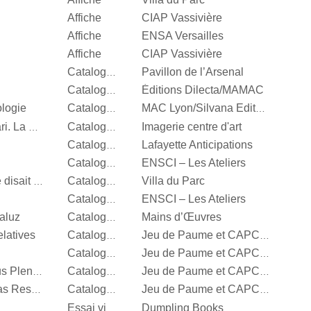
Affiche
CIAP Vassivière
Affiche
ENSA Versailles
Affiche
CIAP Vassivière
Pavillon de l’Arsenal
Catalogue d’exposition
Éditions Dilecta/MAMAC
Catalogue d’exposition
ologie
Catalogue d’exposition
MAC Lyon/Silvana Editoriale
Imagerie centre d'art
Vert menthe, jaune canari. La couleur en photographie
Catalogue d’exposition
Lafayette Anticipations
Catalogue d’exposition
ENSCI – Les Ateliers
Catalogue d’exposition
Villa du Parc
It’s Our Playground, Elle disait bonjour aux machines
Catalogue d’exposition
ENSCI – Les Ateliers
Catalogue d’exposition
aluz
Mains d’Œuvres
Catalogue d’exposition
latives
Catalogue d’exposition
Jeu de Paume et CAPC Bordeaux
Catalogue d’exposition
Jeu de Paume et CAPC Bordeaux
Steffani Jemison, Sensus Plenior
Catalogue d’exposition
Jeu de Paume et CAPC Bordeaux
Oscar Murillo, Estructuras Resonantes
Catalogue d’exposition
Jeu de Paume et CAPC Bordeaux
Dumpling Books
Essai visuel