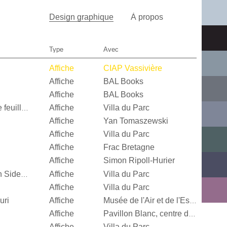
Design graphique
À propos
Type
Avec
Affiche
CIAP Vassivière
Affiche
BAL Books
Affiche
BAL Books
Affiche
Villa du Parc
Quand je n’aurai plus de feuille, […]
Affiche
Yan Tomaszewski
Affiche
Villa du Parc
Affiche
Frac Bretagne
Affiche
Simon Ripoll-Hurier
Affiche
Villa du Parc
Alexandra Leykauf, Both Sides Now
Affiche
Villa du Parc
uri
Affiche
Musée de l'Air et de l'Espace
Affiche
Pavillon Blanc, centre d’art contemporain de la Ville de Colomiers
Affiche
Villa du Parc