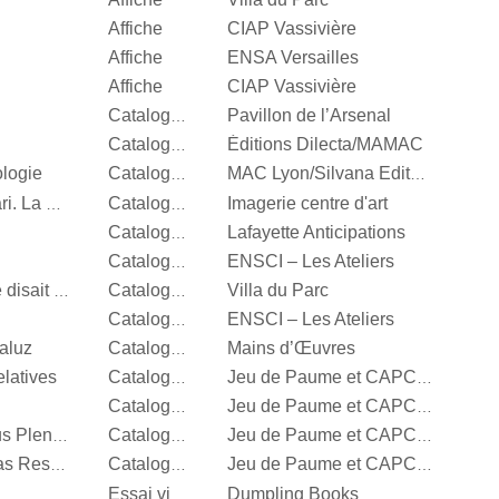
Affiche
CIAP Vassivière
Affiche
ENSA Versailles
Affiche
CIAP Vassivière
Pavillon de l’Arsenal
Catalogue d’exposition
Éditions Dilecta/MAMAC
Catalogue d’exposition
ologie
Catalogue d’exposition
MAC Lyon/Silvana Editoriale
Imagerie centre d'art
Vert menthe, jaune canari. La couleur en photographie
Catalogue d’exposition
Lafayette Anticipations
Catalogue d’exposition
ENSCI – Les Ateliers
Catalogue d’exposition
Villa du Parc
It’s Our Playground, Elle disait bonjour aux machines
Catalogue d’exposition
ENSCI – Les Ateliers
Catalogue d’exposition
aluz
Mains d’Œuvres
Catalogue d’exposition
latives
Catalogue d’exposition
Jeu de Paume et CAPC Bordeaux
Catalogue d’exposition
Jeu de Paume et CAPC Bordeaux
Steffani Jemison, Sensus Plenior
Catalogue d’exposition
Jeu de Paume et CAPC Bordeaux
Oscar Murillo, Estructuras Resonantes
Catalogue d’exposition
Jeu de Paume et CAPC Bordeaux
Dumpling Books
Essai visuel