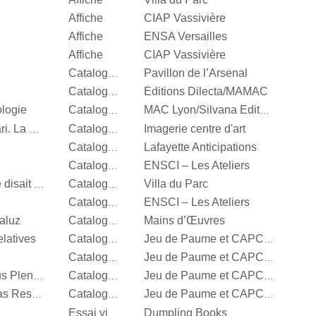
Affiche
CIAP Vassivière
Affiche
ENSA Versailles
Affiche
CIAP Vassivière
Pavillon de l’Arsenal
Catalogue d’exposition
Éditions Dilecta/MAMAC
Catalogue d’exposition
ologie
Catalogue d’exposition
MAC Lyon/Silvana Editoriale
Imagerie centre d'art
Vert menthe, jaune canari. La couleur en photographie
Catalogue d’exposition
Lafayette Anticipations
Catalogue d’exposition
ENSCI – Les Ateliers
Catalogue d’exposition
Villa du Parc
It’s Our Playground, Elle disait bonjour aux machines
Catalogue d’exposition
ENSCI – Les Ateliers
Catalogue d’exposition
aluz
Mains d’Œuvres
Catalogue d’exposition
latives
Catalogue d’exposition
Jeu de Paume et CAPC Bordeaux
Catalogue d’exposition
Jeu de Paume et CAPC Bordeaux
Steffani Jemison, Sensus Plenior
Catalogue d’exposition
Jeu de Paume et CAPC Bordeaux
Oscar Murillo, Estructuras Resonantes
Catalogue d’exposition
Jeu de Paume et CAPC Bordeaux
Dumpling Books
Essai visuel