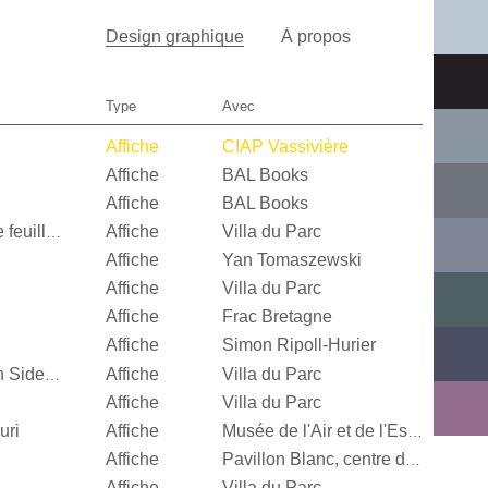
Design graphique
À propos
Type
Avec
Affiche
CIAP Vassivière
Affiche
BAL Books
Affiche
BAL Books
Affiche
Villa du Parc
Quand je n’aurai plus de feuille, […]
Affiche
Yan Tomaszewski
Affiche
Villa du Parc
Affiche
Frac Bretagne
Affiche
Simon Ripoll-Hurier
Affiche
Villa du Parc
Alexandra Leykauf, Both Sides Now
Affiche
Villa du Parc
uri
Affiche
Musée de l'Air et de l'Espace
Affiche
Pavillon Blanc, centre d’art contemporain de la Ville de Colomiers
Affiche
Villa du Parc