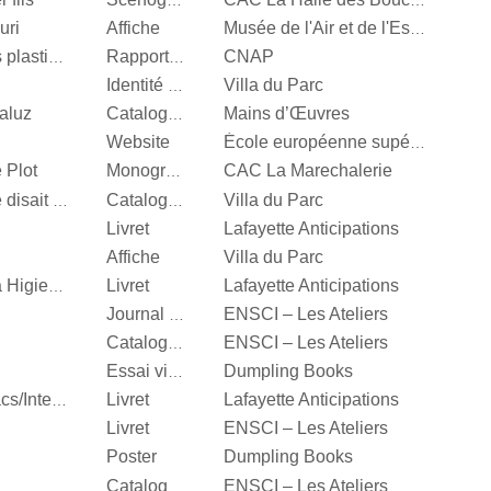
Scénographie
CAC La Halle des Bouchers
uri
Affiche
Musée de l'Air et de l'Espace
CNAP
Centre National des arts plastiques
Rapport d’activité
Villa du Parc
Identité visuelle
aluz
Mains d’Œuvres
Catalogue d’exposition
Website
École européenne supérieure d'art de Bretagne
 Plot
CAC La Marechalerie
Monographie
Villa du Parc
It’s Our Playground, Elle disait bonjour aux machines
Catalogue d’exposition
Livret
Lafayette Anticipations
Affiche
Villa du Parc
Livret
Lafayette Anticipations
Katinka Bock, Tumulte à Higienopolis
ENSCI – Les Ateliers
Journal d’exposition
ENSCI – Les Ateliers
Catalogue d’exposition
Dumpling Books
Essai visuel
Livret
Lafayette Anticipations
Hella Jongerius, Entrelacs/Interlace
Livret
ENSCI – Les Ateliers
Poster
Dumpling Books
ENSCI – Les Ateliers
Catalogue d’exposition