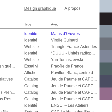
Design graphique
À propos
Type
Avec
Mains d’Œuvres
Identité visuelle
Virgile Guinard
Identité visuelle
Website
Triangle France-Astérides
Identité visuelle
*DUUU - Unités radiophoniques mobiles
Website
Yan Tomaszewski
Frac-île de France
Valérie Mréjen, Images en quête d'histoires
Essai visuel
Affiche
Pavillon Blanc, centre d’art contemporain de la Ville de Colomiers
latives
Catalogue d’exposition
Jeu de Paume et CAPC Bordeaux
Catalogue d’exposition
Jeu de Paume et CAPC Bordeaux
Steffani Jemison, Sensus Plenior
Catalogue d’exposition
Jeu de Paume et CAPC Bordeaux
Oscar Murillo, Estructuras Resonantes
Catalogue d’exposition
Jeu de Paume et CAPC Bordeaux
ENSCI – Les Ateliers
Identité visuelle
 fils