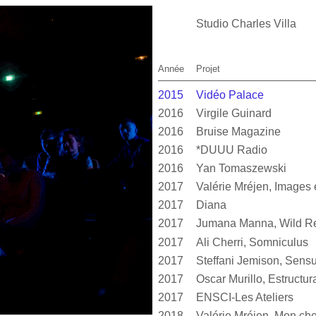
Studio Charles Villa
Année
Projet
2015
Vidéo Palace
2016
Virgile Guinard
2016
Bruise Magazine
2016
*DUUU Radio
2016
Yan Tomaszewski
2017
2017
Diana
2017
Jumana Manna, Wild Re
2017
Ali Cherri, Somniculus
2017
2017
2017
ENSCI-Les Ateliers
2018
Valérie Mréjen, Mon cher