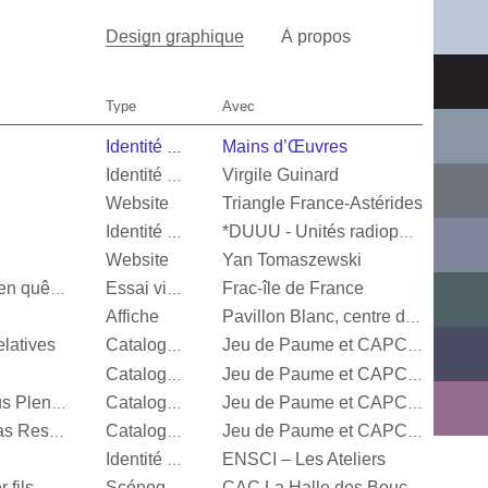
Design graphique
À propos
Type
Avec
Mains d’Œuvres
Identité visuelle
Virgile Guinard
Identité visuelle
Website
Triangle France-Astérides
Identité visuelle
*DUUU - Unités radiophoniques mobiles
Website
Yan Tomaszewski
Frac-île de France
Valérie Mréjen, Images en quête d'histoires
Essai visuel
Affiche
Pavillon Blanc, centre d’art contemporain de la Ville de Colomiers
latives
Catalogue d’exposition
Jeu de Paume et CAPC Bordeaux
Catalogue d’exposition
Jeu de Paume et CAPC Bordeaux
Steffani Jemison, Sensus Plenior
Catalogue d’exposition
Jeu de Paume et CAPC Bordeaux
Oscar Murillo, Estructuras Resonantes
Catalogue d’exposition
Jeu de Paume et CAPC Bordeaux
ENSCI – Les Ateliers
Identité visuelle
 fils