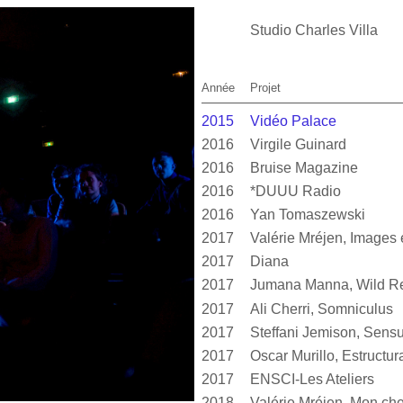
Studio Charles Villa
Année
Projet
2015
Vidéo Palace
2016
Virgile Guinard
2016
Bruise Magazine
2016
*DUUU Radio
2016
Yan Tomaszewski
2017
2017
Diana
2017
Jumana Manna, Wild Re
2017
Ali Cherri, Somniculus
2017
2017
2017
ENSCI-Les Ateliers
2018
Valérie Mréjen, Mon cher