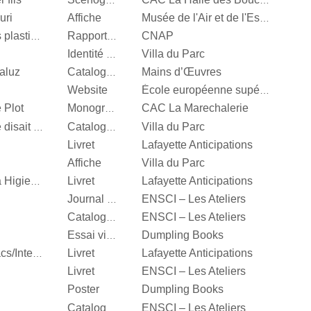
Scénographie
CAC La Halle des Bouchers
uri
Affiche
Musée de l'Air et de l'Espace
CNAP
Centre National des arts plastiques
Rapport d’activité
Villa du Parc
Identité visuelle
aluz
Mains d’Œuvres
Catalogue d’exposition
Website
École européenne supérieure d'art de Bretagne
 Plot
CAC La Marechalerie
Monographie
Villa du Parc
It’s Our Playground, Elle disait bonjour aux machines
Catalogue d’exposition
Livret
Lafayette Anticipations
Affiche
Villa du Parc
Livret
Lafayette Anticipations
Katinka Bock, Tumulte à Higienopolis
ENSCI – Les Ateliers
Journal d’exposition
ENSCI – Les Ateliers
Catalogue d’exposition
Dumpling Books
Essai visuel
Livret
Lafayette Anticipations
Hella Jongerius, Entrelacs/Interlace
Livret
ENSCI – Les Ateliers
Poster
Dumpling Books
ENSCI – Les Ateliers
Catalogue d’exposition