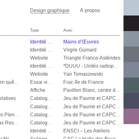
Design graphique
À propos
Type
Avec
Mains d’Œuvres
Identité visuelle
Virgile Guinard
Identité visuelle
Website
Triangle France-Astérides
Identité visuelle
*DUUU - Unités radiophoniques mobiles
Website
Yan Tomaszewski
Frac-île de France
Valérie Mréjen, Images en quête d'histoires
Essai visuel
Affiche
Pavillon Blanc, centre d’art contemporain de la Ville de Colomiers
latives
Catalogue d’exposition
Jeu de Paume et CAPC Bordeaux
Catalogue d’exposition
Jeu de Paume et CAPC Bordeaux
Steffani Jemison, Sensus Plenior
Catalogue d’exposition
Jeu de Paume et CAPC Bordeaux
Oscar Murillo, Estructuras Resonantes
Catalogue d’exposition
Jeu de Paume et CAPC Bordeaux
ENSCI – Les Ateliers
Identité visuelle
 fils