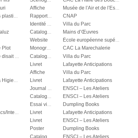
Scénographie
CAC La Halle des Bouchers
uri
Affiche
Musée de l'Air et de l'Espace
CNAP
Centre National des arts plastiques
Rapport d’activité
Villa du Parc
Identité visuelle
aluz
Mains d’Œuvres
Catalogue d’exposition
Website
École européenne supérieure d'art de Bretagne
 Plot
CAC La Marechalerie
Monographie
Villa du Parc
It’s Our Playground, Elle disait bonjour aux machines
Catalogue d’exposition
Livret
Lafayette Anticipations
Affiche
Villa du Parc
Livret
Lafayette Anticipations
Katinka Bock, Tumulte à Higienopolis
ENSCI – Les Ateliers
Journal d’exposition
ENSCI – Les Ateliers
Catalogue d’exposition
Dumpling Books
Essai visuel
Livret
Lafayette Anticipations
Hella Jongerius, Entrelacs/Interlace
Livret
ENSCI – Les Ateliers
Poster
Dumpling Books
ENSCI – Les Ateliers
Catalogue d’exposition