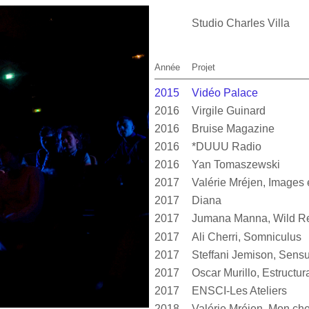
Studio Charles Villa
Année
Projet
2015
Vidéo Palace
2016
Virgile Guinard
2016
Bruise Magazine
2016
*DUUU Radio
2016
Yan Tomaszewski
2017
2017
Diana
2017
Jumana Manna, Wild Re
2017
Ali Cherri, Somniculus
2017
2017
2017
ENSCI-Les Ateliers
2018
Valérie Mréjen, Mon cher