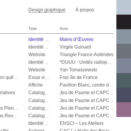
Design graphique
À propos
Type
Avec
Mains d’Œuvres
Identité visuelle
Virgile Guinard
Identité visuelle
Website
Triangle France-Astérides
Identité visuelle
*DUUU - Unités radiophoniques mobiles
Website
Yan Tomaszewski
Frac-île de France
Valérie Mréjen, Images en quête d'histoires
Essai visuel
Affiche
Pavillon Blanc, centre d’art contemporain de la Ville de Colomiers
latives
Catalogue d’exposition
Jeu de Paume et CAPC Bordeaux
Catalogue d’exposition
Jeu de Paume et CAPC Bordeaux
Steffani Jemison, Sensus Plenior
Catalogue d’exposition
Jeu de Paume et CAPC Bordeaux
Oscar Murillo, Estructuras Resonantes
Catalogue d’exposition
Jeu de Paume et CAPC Bordeaux
ENSCI – Les Ateliers
Identité visuelle
 fils