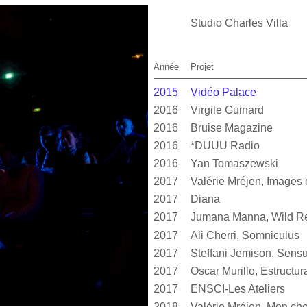
Studio Charles Villa
Année
Projet
2015
Vidéo Palace
2016
Virgile Guinard
2016
Bruise Magazine
2016
*DUUU Radio
2016
Yan Tomaszewski
2017
2017
Diana
2017
Jumana Manna, Wild Re
2017
Ali Cherri, Somniculus
2017
2017
2017
ENSCI-Les Ateliers
2018
Valérie Mréjen, Mon cher