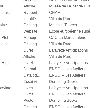
Scénographie
CAC La Halle des Bouchers
uri
Affiche
Musée de l'Air et de l'Espace
CNAP
Centre National des arts plastiques
Rapport d’activité
Villa du Parc
Identité visuelle
aluz
Mains d’Œuvres
Catalogue d’exposition
Website
École européenne supérieure d'art de Bretagne
 Plot
CAC La Marechalerie
Monographie
Villa du Parc
It’s Our Playground, Elle disait bonjour aux machines
Catalogue d’exposition
Livret
Lafayette Anticipations
Affiche
Villa du Parc
Livret
Lafayette Anticipations
Katinka Bock, Tumulte à Higienopolis
ENSCI – Les Ateliers
Journal d’exposition
ENSCI – Les Ateliers
Catalogue d’exposition
Dumpling Books
Essai visuel
Livret
Lafayette Anticipations
Hella Jongerius, Entrelacs/Interlace
Livret
ENSCI – Les Ateliers
Poster
Dumpling Books
ENSCI – Les Ateliers
Catalogue d’exposition