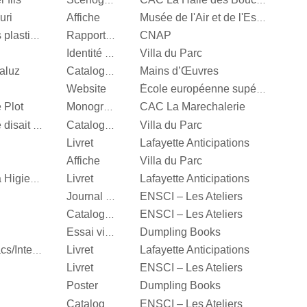
Scénographie
CAC La Halle des Bouchers
uri
Affiche
Musée de l'Air et de l'Espace
CNAP
Centre National des arts plastiques
Rapport d’activité
Villa du Parc
Identité visuelle
aluz
Mains d’Œuvres
Catalogue d’exposition
Website
École européenne supérieure d'art de Bretagne
 Plot
CAC La Marechalerie
Monographie
Villa du Parc
It’s Our Playground, Elle disait bonjour aux machines
Catalogue d’exposition
Livret
Lafayette Anticipations
Affiche
Villa du Parc
Livret
Lafayette Anticipations
Katinka Bock, Tumulte à Higienopolis
ENSCI – Les Ateliers
Journal d’exposition
ENSCI – Les Ateliers
Catalogue d’exposition
Dumpling Books
Essai visuel
Livret
Lafayette Anticipations
Hella Jongerius, Entrelacs/Interlace
Livret
ENSCI – Les Ateliers
Poster
Dumpling Books
ENSCI – Les Ateliers
Catalogue d’exposition