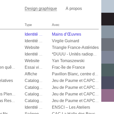
Design graphique
À propos
Type
Avec
Mains d’Œuvres
Identité visuelle
Virgile Guinard
Identité visuelle
Website
Triangle France-Astérides
Identité visuelle
*DUUU - Unités radiophoniques mobiles
Website
Yan Tomaszewski
Frac-île de France
Valérie Mréjen, Images en quête d'histoires
Essai visuel
Affiche
Pavillon Blanc, centre d’art contemporain de la Ville de Colomiers
latives
Catalogue d’exposition
Jeu de Paume et CAPC Bordeaux
Catalogue d’exposition
Jeu de Paume et CAPC Bordeaux
Steffani Jemison, Sensus Plenior
Catalogue d’exposition
Jeu de Paume et CAPC Bordeaux
Oscar Murillo, Estructuras Resonantes
Catalogue d’exposition
Jeu de Paume et CAPC Bordeaux
ENSCI – Les Ateliers
Identité visuelle
 fils