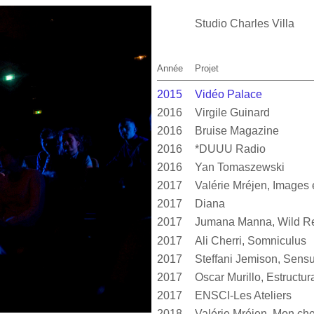
Studio Charles Villa
Année
Projet
2015
Vidéo Palace
2016
Virgile Guinard
2016
Bruise Magazine
2016
*DUUU Radio
2016
Yan Tomaszewski
2017
2017
Diana
2017
Jumana Manna, Wild Re
2017
Ali Cherri, Somniculus
2017
2017
2017
ENSCI-Les Ateliers
2018
Valérie Mréjen, Mon cher