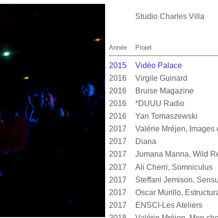
Studio Charles Villa
Année
Projet
2015
Vidéo Palace
2016
Virgile Guinard
2016
Bruise Magazine
2016
*DUUU Radio
2016
Yan Tomaszewski
2017
2017
Diana
2017
Jumana Manna, Wild Re
2017
Ali Cherri, Somniculus
2017
2017
2017
ENSCI-Les Ateliers
2018
Valérie Mréjen, Mon cher