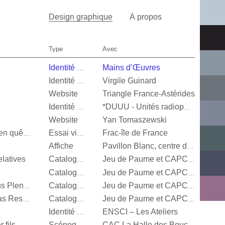
Design graphique
À propos
Type
Avec
Mains d’Œuvres
Identité visuelle
Virgile Guinard
Identité visuelle
Website
Triangle France-Astérides
Identité visuelle
*DUUU - Unités radiophoniques mobiles
Website
Yan Tomaszewski
Frac-île de France
Valérie Mréjen, Images en quête d'histoires
Essai visuel
Affiche
Pavillon Blanc, centre d’art contemporain de la Ville de Colomiers
latives
Catalogue d’exposition
Jeu de Paume et CAPC Bordeaux
Catalogue d’exposition
Jeu de Paume et CAPC Bordeaux
Steffani Jemison, Sensus Plenior
Catalogue d’exposition
Jeu de Paume et CAPC Bordeaux
Oscar Murillo, Estructuras Resonantes
Catalogue d’exposition
Jeu de Paume et CAPC Bordeaux
ENSCI – Les Ateliers
Identité visuelle
 fils