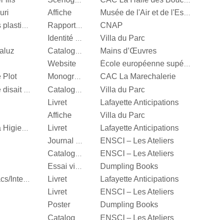
Scénographie
CAC La Halle des Bouchers
uri
Affiche
Musée de l'Air et de l'Espace
CNAP
Centre National des arts plastiques
Rapport d’activité
Villa du Parc
Identité visuelle
aluz
Mains d’Œuvres
Catalogue d’exposition
Website
École européenne supérieure d'art de Bretagne
 Plot
CAC La Marechalerie
Monographie
Villa du Parc
It’s Our Playground, Elle disait bonjour aux machines
Catalogue d’exposition
Livret
Lafayette Anticipations
Affiche
Villa du Parc
Livret
Lafayette Anticipations
Katinka Bock, Tumulte à Higienopolis
ENSCI – Les Ateliers
Journal d’exposition
ENSCI – Les Ateliers
Catalogue d’exposition
Dumpling Books
Essai visuel
Livret
Lafayette Anticipations
Hella Jongerius, Entrelacs/Interlace
Livret
ENSCI – Les Ateliers
Poster
Dumpling Books
ENSCI – Les Ateliers
Catalogue d’exposition