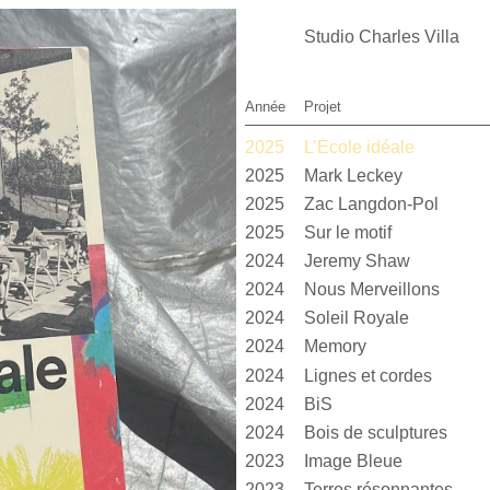
Studio Charles Villa
Année
Projet
2025
L’École idéale
2025
Mark Leckey
2025
Zac Langdon-Pol
2025
Sur le motif
2024
Jeremy Shaw
2024
Nous Merveillons
2024
Soleil Royale
2024
Memory
2024
Lignes et cordes
2024
BiS
2024
Bois de sculptures
2023
Image Bleue
2023
Terres résonnantes