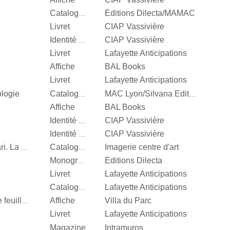
Éditions Dilecta/MAMAC
Catalogue d’exposition
Livret
CIAP Vassivière
CIAP Vassivière
Identité visuelle
Livret
Lafayette Anticipations
Affiche
BAL Books
Livret
Lafayette Anticipations
ologie
Catalogue d’exposition
MAC Lyon/Silvana Editoriale
Affiche
BAL Books
CIAP Vassivière
Identité visuelle
CIAP Vassivière
Identité visuelle
Imagerie centre d'art
Vert menthe, jaune canari. La couleur en photographie
Catalogue d’exposition
Éditions Dilecta
Monographie
Livret
Lafayette Anticipations
Lafayette Anticipations
Catalogue d’exposition
Affiche
Villa du Parc
Quand je n’aurai plus de feuille, […]
Livret
Lafayette Anticipations
Magazine
Intramuros