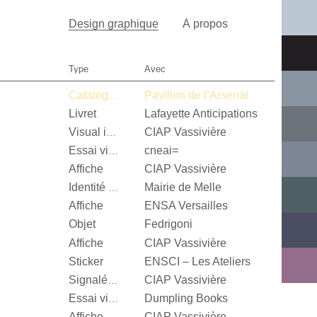
Design graphique
À propos
Type
Avec
Pavillon de l’Arsenal
Catalogue d’exposition
Livret
Lafayette Anticipations
CIAP Vassivière
Visual identity
cneai=
Essai visuel
Affiche
CIAP Vassivière
Mairie de Melle
Identité visuelle
Affiche
ENSA Versailles
Objet
Fedrigoni
Affiche
CIAP Vassivière
Sticker
ENSCI – Les Ateliers
CIAP Vassivière
Signalétique
Dumpling Books
Essai visuel
Affiche
CIAP Vassivière