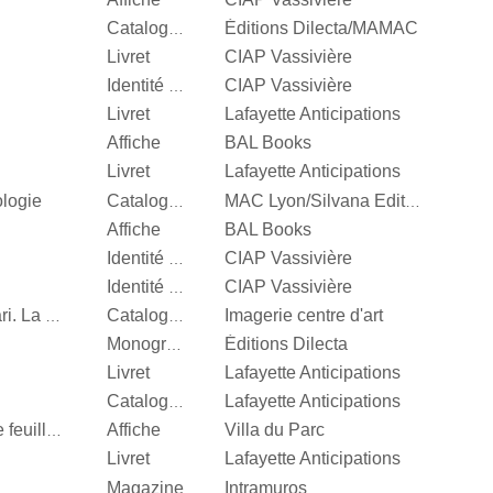
Éditions Dilecta/MAMAC
Catalogue d’exposition
Livret
CIAP Vassivière
CIAP Vassivière
Identité visuelle
Livret
Lafayette Anticipations
Affiche
BAL Books
Livret
Lafayette Anticipations
ologie
Catalogue d’exposition
MAC Lyon/Silvana Editoriale
Affiche
BAL Books
CIAP Vassivière
Identité visuelle
CIAP Vassivière
Identité visuelle
Imagerie centre d'art
Vert menthe, jaune canari. La couleur en photographie
Catalogue d’exposition
Éditions Dilecta
Monographie
Livret
Lafayette Anticipations
Lafayette Anticipations
Catalogue d’exposition
Affiche
Villa du Parc
Quand je n’aurai plus de feuille, […]
Livret
Lafayette Anticipations
Magazine
Intramuros