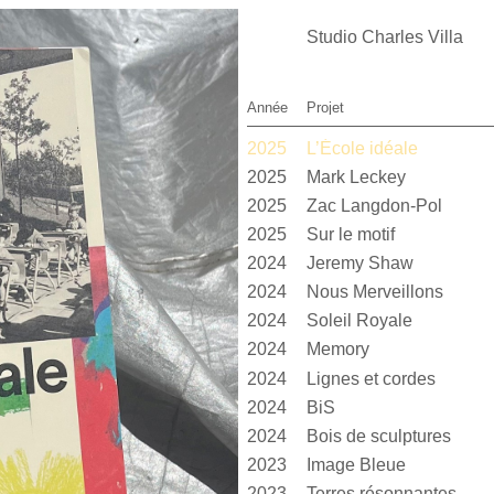
Studio Charles Villa
Année
Projet
2025
L’École idéale
2025
Mark Leckey
2025
Zac Langdon-Pol
2025
Sur le motif
2024
Jeremy Shaw
2024
Nous Merveillons
2024
Soleil Royale
2024
Memory
2024
Lignes et cordes
2024
BiS
2024
Bois de sculptures
2023
Image Bleue
2023
Terres résonnantes