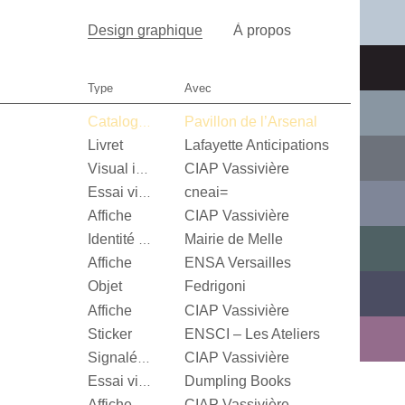
Design graphique
À propos
Type
Avec
Pavillon de l’Arsenal
Catalogue d’exposition
Livret
Lafayette Anticipations
CIAP Vassivière
Visual identity
cneai=
Essai visuel
Affiche
CIAP Vassivière
Mairie de Melle
Identité visuelle
Affiche
ENSA Versailles
Objet
Fedrigoni
Affiche
CIAP Vassivière
Sticker
ENSCI – Les Ateliers
CIAP Vassivière
Signalétique
Dumpling Books
Essai visuel
Affiche
CIAP Vassivière