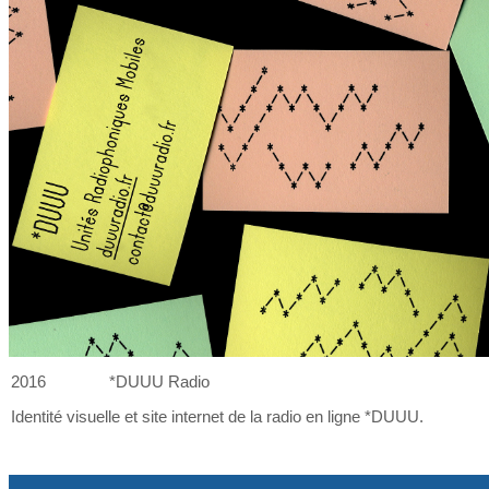
2016
*DUUU Radio
Identité visuelle et
site internet de
la
radio en ligne *DUUU.