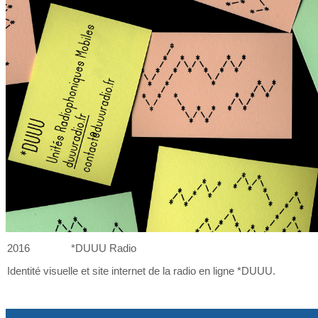
2016
*DUUU Radio
Identité visuelle et
site internet de
la
radio en ligne *DUUU.