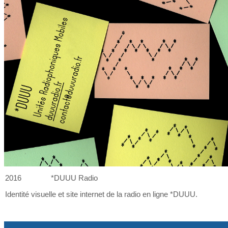
2016
*DUUU Radio
Identité visuelle et
site internet de
la
radio en ligne *DUUU.