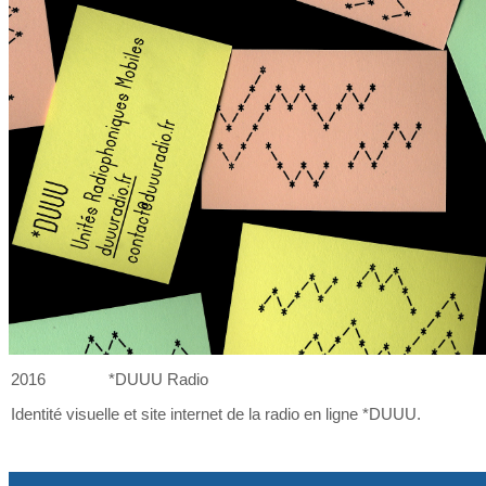
2016
*DUUU Radio
Identité visuelle et
site internet de
la
radio en ligne *DUUU.