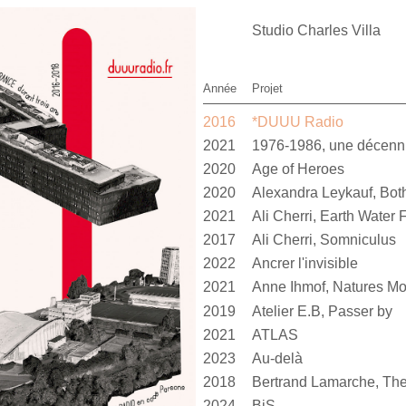
Studio Charles Villa
Année
Projet
2016
*DUUU Radio
2021
1976-1986, une décen
2020
Age of Heroes
2020
2021
Ali Cherri, Earth Water F
2017
Ali Cherri, Somniculus
2022
Ancrer l'invisible
2021
Anne Ihmof, Natures Mo
2019
Atelier E.B, Passer by
2021
ATLAS
2023
Au-delà
2018
Bertrand Lamarche, The
2024
BiS