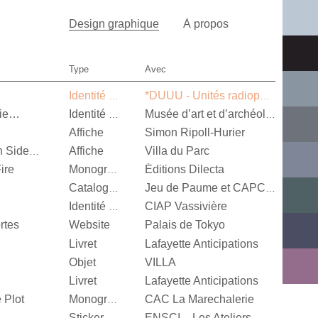
Design graphique
À propos
Type
Avec
Identité visuelle
*DUUU - Unités radiophoniques mobiles
nie…
Identité visuelle
Musée d’art et d’archéologie d’Aurillac
Affiche
Simon Ripoll-Hurier
Affiche
Villa du Parc
Alexandra Leykauf, Both Sides Now
ire
Éditions Dilecta
Monographie
Catalogue d’exposition
Jeu de Paume et CAPC Bordeaux
CIAP Vassivière
Identité visuelle
rtes
Website
Palais de Tokyo
Livret
Lafayette Anticipations
Objet
VILLA
Livret
Lafayette Anticipations
 Plot
CAC La Marechalerie
Monographie
Sticker
ENSCI – Les Ateliers