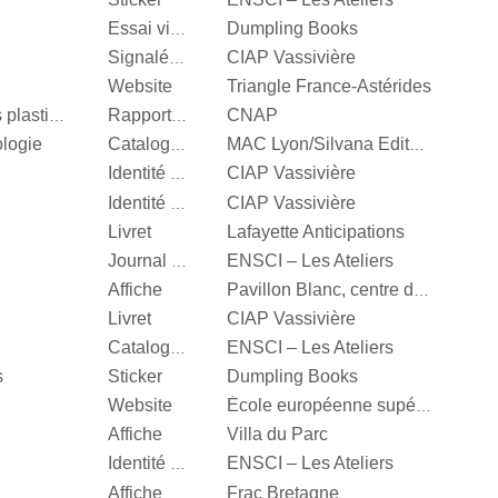
Dumpling Books
Essai visuel
CIAP Vassivière
Signalétique
Website
Triangle France-Astérides
CNAP
Centre National des arts plastiques
Rapport d’activité
ologie
Catalogue d’exposition
MAC Lyon/Silvana Editoriale
CIAP Vassivière
Identité visuelle
CIAP Vassivière
Identité visuelle
Livret
Lafayette Anticipations
ENSCI – Les Ateliers
Journal d’exposition
Affiche
Pavillon Blanc, centre d’art contemporain de la Ville de Colomiers
Livret
CIAP Vassivière
ENSCI – Les Ateliers
Catalogue d’exposition
s
Sticker
Dumpling Books
Website
École européenne supérieure d'art de Bretagne
Affiche
Villa du Parc
ENSCI – Les Ateliers
Identité visuelle
Affiche
Frac Bretagne