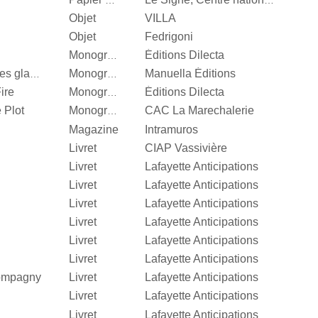
Papier d’emballage
Le Signe, Centre national du graphisme
Objet
VILLA
Objet
Fedrigoni
Éditions Dilecta
Monographie
Manuella Éditions
Valérie Mréjen, Palais des glaces
Monographie
ire
Éditions Dilecta
Monographie
 Plot
CAC La Marechalerie
Monographie
Magazine
Intramuros
Livret
CIAP Vassivière
Livret
Lafayette Anticipations
Livret
Lafayette Anticipations
Livret
Lafayette Anticipations
Livret
Lafayette Anticipations
Livret
Lafayette Anticipations
Livret
Lafayette Anticipations
Compagny
Livret
Lafayette Anticipations
Livret
Lafayette Anticipations
Livret
Lafayette Anticipations