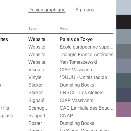
Design graphique
À propos
Type
Avec
rtes
Website
Palais de Tokyo
Website
École européenne supérieure d'art de Bretagne
Website
Triangle France-Astérides
Website
Yan Tomaszewski
CIAP Vassivière
Visual identity
Vinyle
*DUUU - Unités radiophoniques mobiles
s
Sticker
Dumpling Books
Sticker
ENSCI – Les Ateliers
CIAP Vassivière
Signalétique
 fils
Scénographie
CAC La Halle des Bouchers
CNAP
Centre National des arts plastiques
Rapport d’activité
Poster
Dumpling Books