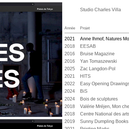
Studio Charles Villa
Année
Projet
2021
Anne Ihmof, Natures Mo
2018
EESAB
2016
Bruise Magazine
2016
Yan Tomaszewski
2025
Zac Langdon-Pol
2021
HITS
2022
Easy Opening Drawing
2024
BiS
2024
Bois de sculptures
2018
Valérie Mréjen, Mon cher
2018
2019
Sunny Dumpling Books
2021
Printing Marks