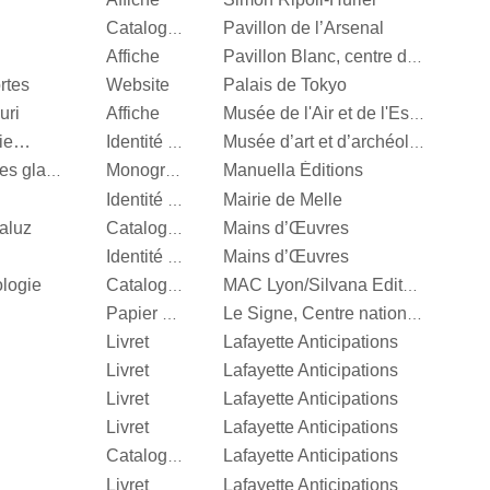
Pavillon de l’Arsenal
Catalogue d’exposition
Affiche
Pavillon Blanc, centre d’art contemporain de la Ville de Colomiers
rtes
Website
Palais de Tokyo
uri
Affiche
Musée de l'Air et de l'Espace
nie…
Identité visuelle
Musée d’art et d’archéologie d’Aurillac
Manuella Éditions
Valérie Mréjen, Palais des glaces
Monographie
Mairie de Melle
Identité visuelle
aluz
Mains d’Œuvres
Catalogue d’exposition
Mains d’Œuvres
Identité visuelle
ologie
Catalogue d’exposition
MAC Lyon/Silvana Editoriale
Papier d’emballage
Le Signe, Centre national du graphisme
Livret
Lafayette Anticipations
Livret
Lafayette Anticipations
Livret
Lafayette Anticipations
Livret
Lafayette Anticipations
Lafayette Anticipations
Catalogue d’exposition
Livret
Lafayette Anticipations