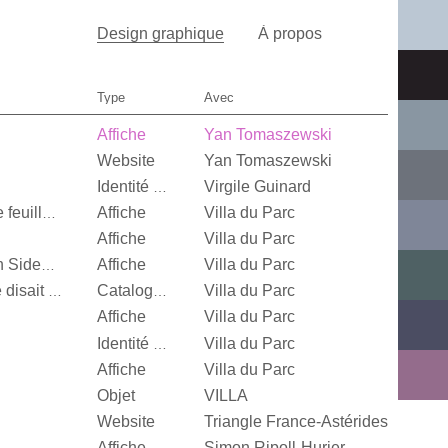
Design graphique
À propos
Type
Avec
Affiche
Yan Tomaszewski
Website
Yan Tomaszewski
Virgile Guinard
Identité visuelle
Affiche
Villa du Parc
Quand je n’aurai plus de feuille, […]
Affiche
Villa du Parc
Affiche
Villa du Parc
Alexandra Leykauf, Both Sides Now
Villa du Parc
It’s Our Playground, Elle disait bonjour aux machines
Catalogue d’exposition
Affiche
Villa du Parc
Villa du Parc
Identité visuelle
Affiche
Villa du Parc
Objet
VILLA
Website
Triangle France-Astérides
Affiche
Simon Ripoll-Hurier