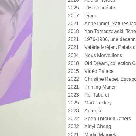
2025
L’École idéale
2017
Diana
2021
Anne Ihmof, Natures Mo
2018
Yan Tomaszewski, Tcho
2021
1976-1986, une décen
2021
2024
Nous Merveillons
2018
Old Dream, collection G
2015
Vidéo Palace
2022
Christine Rebet, Escap
2021
Printing Marks
2023
Pol Taburet
2025
Mark Leckey
2023
Au-delà
2022
Seen Through Others
2022
Xinyi Cheng
2021
Martin Margiela