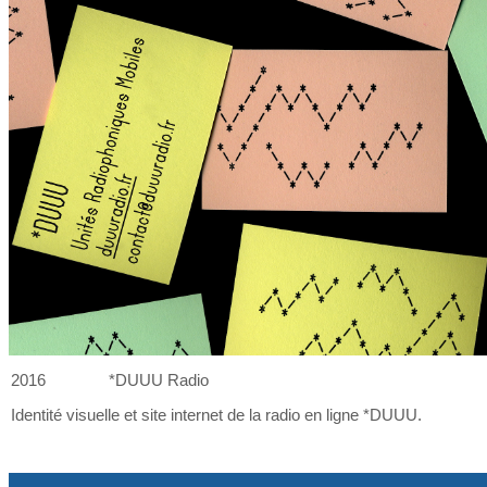
2016
*DUUU Radio
Identité visuelle et
site internet de
la
radio en ligne *DUUU.